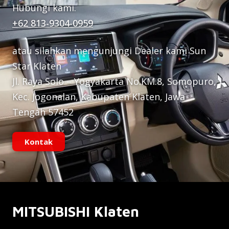
Hubungi kami.
+62 813-9304-0959
atau silahkan mengunjungi Dealer kami Sun
Star Klaten
Jl. Raya Solo – Yogyakarta No.KM.8, Somopuro,
Kec. Jogonalan, Kabupaten Klaten, Jawa
Tengah 57452
Kontak
MITSUBISHI Klaten