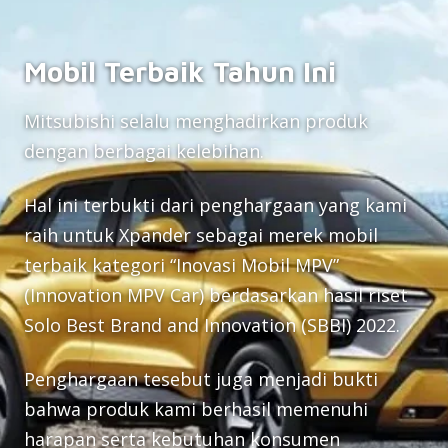
Mobil Terbaik Tahun Ini
Mitsubishi selalu menghadirkan produk
dengan berbagai kelebihan.
Hal ini terbukti dari penghargaan yang kami
raih untuk Xpander sebagai merek mobil
terbaik kategori “Inovasi Mobil MPV”
(Innovation MPV Car) berdasarkan hasil riset
Solo Best Brand and Innovation (SBBI) 2022.
Penghargaan tesebut juga menjadi bukti
bahwa produk kami berhasil memenuhi
harapan serta kebutuhan konsumen